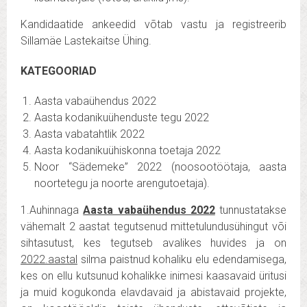
Kandidaatide ankeedid võtab vastu ja registreerib
Sillamäe Lastekaitse Ühing.
KATEGOORIAD
Aasta vabaühendus 2022
Aasta kodanikuühenduste tegu 2022
Aasta vabatahtlik 2022
Aasta kodanikuühiskonna toetaja 2022
Noor “Sädemeke” 2022 (noosootöötaja, aasta
noortetegu ja noorte arengutoetaja).
1.Auhinnaga
Aasta vabaühendus 2022
tunnustatakse
vähemalt 2 aastat tegutsenud mittetulundusühingut või
sihtasutust, kes tegutseb avalikes huvides ja on
2022.aastal
silma paistnud kohaliku elu edendamisega,
kes on ellu kutsunud kohalikke inimesi kaasavaid üritusi
ja muid kogukonda elavdavaid ja abistavaid projekte,