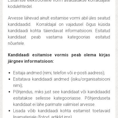
Esitamise elektrooniline vorm avaldatakse korraldajate
kodulehtedel.
Arvesse lähevad ainult esitamise vormi abil üles seatud
kandidaadid. Korraldajal on vajadusel õigus küsida
kandidaadi kohta täiendavat informatsiooni. Esitatud
kandidaat peab vastama kategoorias esitatud
nõuetele.
Kandidaadi esitamise vormis peab olema kirjas
järgnev informatsioon:
Esitaja andmed (nimi, telefon või e-posti aadress);
Esitatava kandidaadi andmed (isiku/organisatsiooni
nimi);
Põhjendus, miks just see kandidaat või kandidaadid
esitatakse sellesse kategooriasse. Põhjenduseta
kandidaat ei lähe parimate valimisel arvesse.
Lisada võib kandidaadi kohta esitamist toetavaid
lisamaterjale (fotod, artiklid jms).