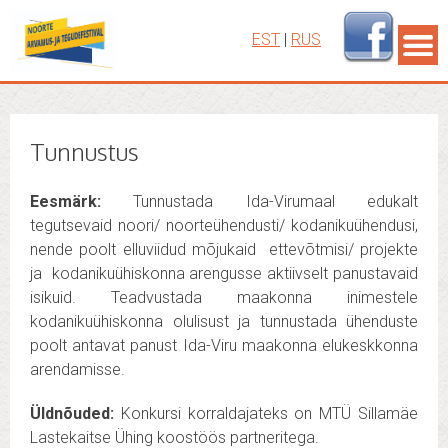
EST
|
RUS
Tunnustus
Eesmärk:
Tunnustada Ida-Virumaal edukalt
tegutsevaid noori/ noorteühendusti/ kodanikuühendusi,
nende poolt elluviidud mõjukaid ettevõtmisi/ projekte
ja kodanikuühiskonna arengusse aktiivselt panustavaid
isikuid. Teadvustada maakonna inimestele
kodanikuühiskonna olulisust ja tunnustada ühenduste
poolt antavat panust Ida-Viru maakonna elukeskkonna
arendamisse.
Üldnõuded:
Konkursi korraldajateks on MTÜ Sillamäe
Lastekaitse Ühing koostöös partneritega.