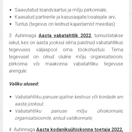
Saavutatud lisandväärtus ja mõju piirkonnale;
Kaasatud partnerite ja kasusaajate/osalejate arv;
Tuntus (tegevus on leidnud kajastamist meedias).
3. Auhinnaga
Aasta vabatahtlik 2022
, tunnustatakse
isikut, kes on aasta jooksul silma paistnud vabatahtlikus
tegevuses väljaspool oma töökohustusi.
Tema
tegevusel on olnud oluline mõju organisatsiooni,
piirkonna või maakonna vabatahtliku tegevuse
arengule.
Valiku alused:
Va
batahtliku panuse ajaline kestvus või kordade arv
aasta jooksul;
Va
batahtliku panuse mõju ühiskonnale,
organisatsioonile, antud valdkonnale;
4.
Auhinnaga
Aasta kodanikuühiskonna toetaja 2022
,