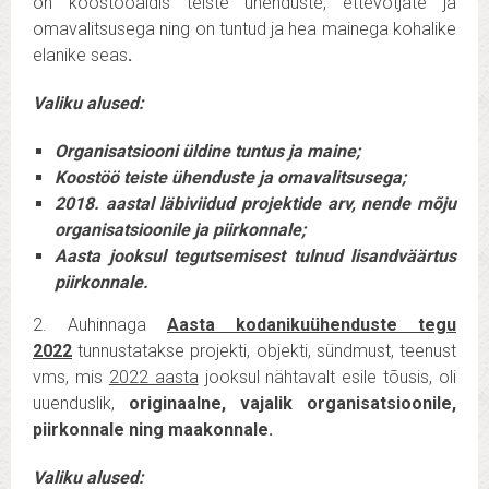
on koostööaldis teiste ühenduste, ettevõtjate ja
omavalitsusega ning on tuntud ja hea mainega kohalike
elanike seas
.
Valiku alused:
Organisatsiooni üldine tuntus ja maine;
Koostöö teiste ühenduste ja omavalitsusega;
2018. aastal läbiviidud projektide arv, nende mõju
organisatsioonile ja piirkonnale;
Aasta jooksul tegutsemisest tulnud lisandväärtus
piirkonnale.
2. Auhinnaga
Aasta kodanikuühenduste tegu
2022
tunnustatakse projekti, objekti, sündmust, teenust
vms, mis
2022 aasta
jooksul nähtavalt esile tõusis, oli
uuenduslik,
originaalne, vajalik organisatsioonile,
piirkonnale ning maakonnale.
Valiku alused: