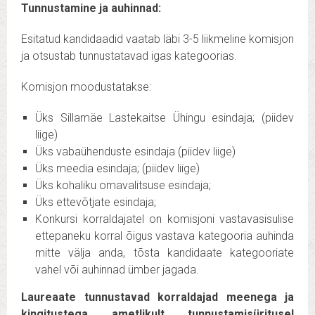
Tunnustamine ja auhinnad:
Esitatud kandidaadid vaatab läbi 3-5 liikmeline komisjon
ja otsustab tunnustatavad igas kategoorias.
Komisjon moodustatakse:
Üks Sillamäe Lastekaitse Ühingu esindaja; (piidev
liige)
Üks vabaühenduste esindaja (piidev liige)
Üks meedia esindaja; (piidev liige)
Üks kohaliku omavalitsuse esindaja;
Üks ettevõtjate esindaja;
Konkursi korraldajatel on komisjoni vastavasisulise
ettepaneku korral õigus vastava kategooria auhinda
mitte välja anda, tõsta kandidaate kategooriate
vahel või auhinnad ümber jagada.
Laureaate tunnustavad korraldajad meenega ja
kingitustega ametlikult tunnustamisüritusel