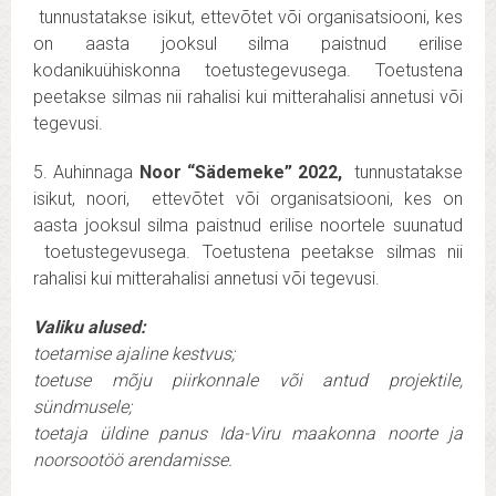
tunnustatakse isikut, ettevõtet või organisatsiooni, kes
on aasta jooksul silma paistnud erilise
kodanikuühiskonna toetustegevusega. Toetustena
peetakse silmas nii rahalisi kui mitterahalisi annetusi või
tegevusi.
5.
Auhinnaga
Noor “Sädemeke” 2022
,
tunnustatakse
isikut, noori, ettevõtet või organisatsiooni, kes on
aasta jooksul silma paistnud erilise noortele suunatud
toetustegevusega. Toetustena peetakse silmas nii
rahalisi kui mitterahalisi annetusi või tegevusi.
Valiku alused:
toetamise ajaline kestvus;
toetuse mõju piirkonnale või antud projektile,
sündmusele;
toetaja üldine panus Ida-Viru maakonna noorte ja
noorsootöö arendamisse.