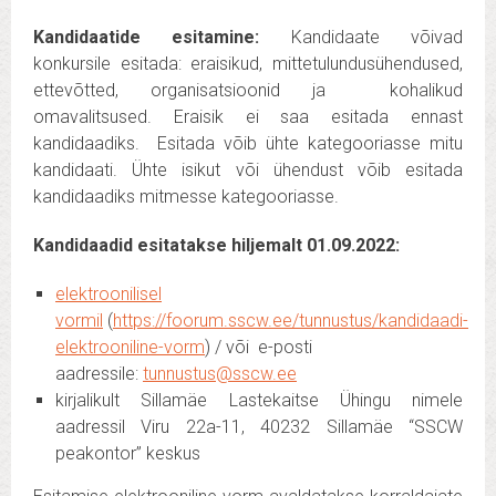
Kandidaatide esitamine:
Kandidaate võivad
konkursile esitada: eraisikud, mittetulundusühendused,
ettevõtted, organisatsioonid ja kohalikud
omavalitsused.
Eraisik ei saa esitada ennast
kandidaadiks. Esitada võib ühte kategooriasse mitu
kandidaati. Ühte isikut või ühendust võib esitada
kandidaadiks mitmesse kategooriasse.
Kandidaadid esitatakse hiljemalt 01.09.2022:
elektroonilisel
vormil
(
https://foorum.sscw.ee/tunnustus/kandidaadi-
elektrooniline-vorm
) / või e-posti
aadressile:
tunnustus@sscw.ee
kirjalikult Sillamäe Lastekaitse Ühingu nimele
aadressil Viru 22a-11, 40232 Sillamäe “SSCW
peakontor” keskus