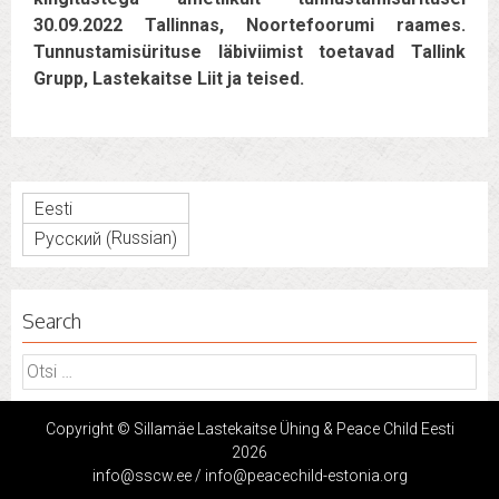
30.09.2022 Tallinnas, Noortefoorumi raames.
Tunnustamisürituse läbiviimist toetavad Tallink
Grupp, Lastekaitse Liit ja teised.
Eesti
Russian
Русский
(
)
Search
Otsi:
Copyright © Sillamäe Lastekaitse Ühing & Peace Child Eesti
2026
info@sscw.ee / info@peacechild-estonia.org