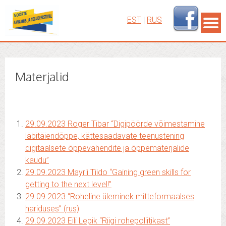
EST
|
RUS
Materjalid
29.09.2023 Roger Tibar “Digipöörde võimestamine
läbitäiendõppe, kättesaadavate teenustening
digitaalsete õppevahendite ja õppematerjalide
kaudu”
29.09.2023 Mayrii Tiido “Gaining green skills for
getting to the next level!”
29.09.2023 “Roheline üleminek mitteformaalses
hariduses” (rus)
29.09.2023 Eili Lepik “Riigi rohepoliitikast”