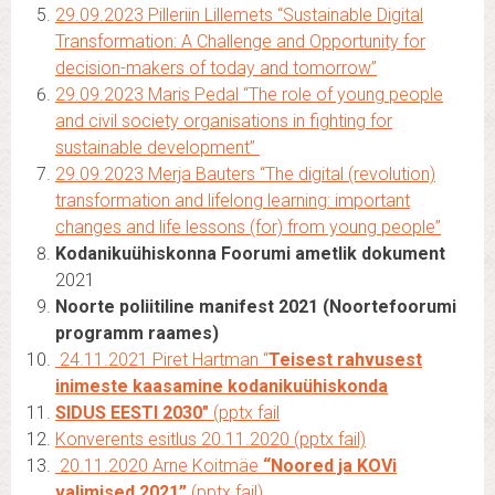
29.09.2023 Pilleriin Lillemets “Sustainable Digital
Transformation: A Challenge and Opportunity for
decision-makers of today and tomorrow”
29.09.2023 Maris Pedal “The role of young people
and civil society organisations in fighting for
sustainable development”
29.09.2023 Merja Bauters “The digital (revolution)
transformation and lifelong learning: important
changes and life lessons (for) from young people”
Kodanikuühiskonna Foorumi ametlik dokument
2021
Noorte poliitiline manifest 2021 (Noortefoorumi
programm raames)
24.11.2021 Piret Hartman “
Teisest rahvusest
inimeste kaasamine kodanikuühiskonda
SIDUS EESTI 2030″
(pptx fail
Konverents esitlus 20.11.2020 (pptx fail)
20.11.2020
Arne Koitmäe
“Noored ja KOVi
valimised 2021”
(pptx fail)